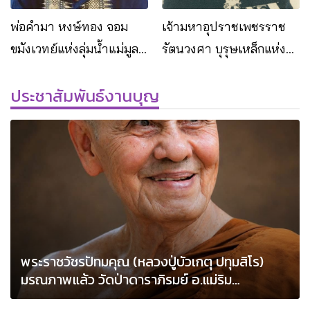
พ่อคำมา หงษ์ทอง จอม
เจ้ามหาอุปราชเพชรราช
ขมังเวทย์แห่งลุ่มน้ำแม่มูล
รัตนวงศา บุรุษเหล็กแห่ง
จ.สุรินทร์
ราชอาณาจักรลาว
ประชาสัมพันธ์งานบุญ
พระราชวัชรปัทมคุณ (หลวงปู่บัวเกตุ ปทุมสิโร)
มรณภาพแล้ว วัดป่าดาราภิรมย์ อ.แม่ริม
จ.เชียงใหม่