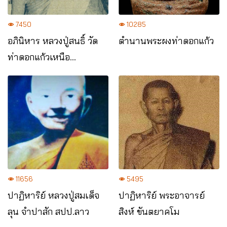
7450
10285
อภินิหาร หลวงปู่สนธิ์ วัด
ตำนานพระผงท่าดอกแก้ว
ท่าดอกแก้วเหนือ
อ.ท่าอุเทน จ.นครพนม
11656
5495
ปาฏิหาริย์ หลวงปู่สมเด็จ
ปาฏิหาริย์ พระอาจารย์
ลุน จำปาสัก สปป.ลาว
สิงห์ ขันตยาคโม