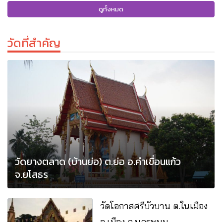
ดูทั้งหมด
วัดที่สําคัญ
วัดยางตลาด (บ้านย่อ) ต.ย่อ อ.คำเขื่อนแก้ว
จ.ยโสธร
วัดโอกาสศรีบัวบาน ต.ในเมือง
อ.เมือง จ.นครพนม