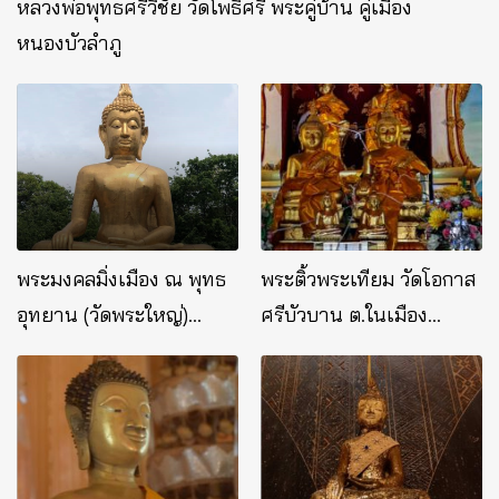
หลวงพ่อพุทธศรีวิชัย วัดโพธิ์ศรี พระคู่บ้าน คู่เมือง
หนองบัวลำภู
พระมงคลมิ่งเมือง ณ พุทธ
พระติ้วพระเทียม วัดโอกาส
อุทยาน (วัดพระใหญ่)
ศรีบัวบาน ต.ในเมือง
อ.เมือง จ.อำนาจเจริญ
อ.เมือง จ.นครพนม