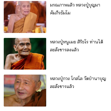
มรณภาพแล้ว หลวงปู่บุญมา
คัมภีรธัมโม
หลวงปู่หนูเมย สิริธโร ท่านได้
ละสังขารลงแล้ว
หลวง​ปู่​กวง โกสโล วัดป่านาบุญ
ละสังขารแล้ว