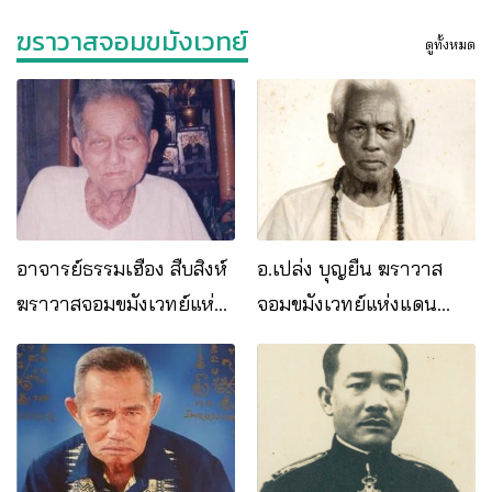
ฆราวาสจอมขมังเวทย์
ดูทั้งหมด
อาจารย์ธรรมเฮือง สืบสิงห์
อ.เปล่ง บุญยืน ฆราวาส
ฆราวาสจอมขมังเวทย์แห่ง
จอมขมังเวทย์แห่งแดน
เมืิองอุบลราชธานี
อีสานใต้