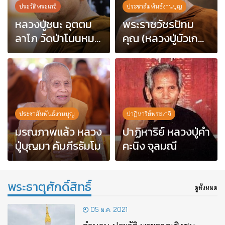
ประวัติพระเกจิ
ประชาสัมพันธ์งานบุญ
หลวงปู่ชนะ อุตตม
พระราชวัชรปัทม
ลาโภ วัดป่าโนนหมา
คุณ (หลวงปู่บัวเกตุ
กอื๋อ อ.เมือง
ปทุมสิโร) มรณภาพ
จ.มหาสารคาม
แล้ว วัดป่าดารา
ภิรมย์ อ.แม่ริม
จ.เชียงใหม่
ประชาสัมพันธ์งานบุญ
ปาฏิหาริย์พระเกจิ
มรณภาพแล้ว หลวง
ปาฏิหาริย์ หลวงปู่คำ
ปู่บุญมา คัมภีรธัมโม
คะนิง จุลมณี
พระธาตุศักดิ์สิทธิ์
ดูทั้งหมด
05 ม.ค. 2021