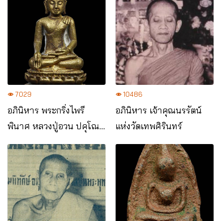
7029
10486
อภินิหาร พระกริ่งไพรี
อภินิหาร เจ้าคุณนรรัตน์
พินาศ หลวงปู่อวน ปคุโณ
แห่งวัดเทพศิรินทร์
วัดจันทิยาวาส