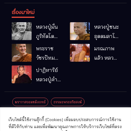
เรื่องมาใหม่
หลวงปู่มั่น
หลวงปู่ชนะ
ภูริทัตโต
อุตตมลาโภ
พระอริยเจ้า
วัดป่าโนน
พระราช
มรณภาพ
ผู้เป็นบิดา
หมากอื๋อ
วัชรปัทม
แล้ว หลวง
ของพระกร
อ.เมือง
คุณ (หลวง
ปู่บุญมา
ปาฏิหาริย์
รมฐาน
จ.มหาสารคาม
ปู่บัวเกตุ
คัมภีรธัมโม
หลวงปู่คำ
ปทุมสิโร)
คะนิง จุล
มรณภาพ
มณี
ฆราวาสจอมขมังเวทย์
ธรรมะพระอริยสงฆ์
แล้ว วัดป่า
ดาราภิรมย์
ประชาสัมพันธ์งานบุญ
ประวัติพระเกจิ
ปาฏิหาริย์พระเกจิ
เว็บไซต์นี้ใช้งานคุ๊กกี้ (Cookies) เพื่อมอบประสบการณ์การใช้งาน
อ.แม่ริม
ปาฏิหาริย์พระเครื่อง
พระธาตุศักดิ์สิทธิ์
ที่ดีให้กับท่าน และเพื่อพัฒนาคุณภาพการให้บริการเว็บไซต์ที่ตรง