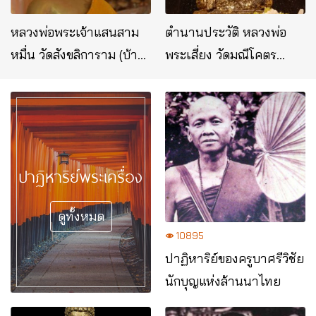
หลวงพ่อพระเจ้าแสนสาม
ตำนานประวัติ หลวงพ่อ
หมื่น วัดสังขลิการาม (บ้าน
พระเสี่ยง วัดมณีโคตร
โซ่) อ.โซ่พิสัย จ.บึงกาฬ
อ.โพนพิสัย จ.หนองคาย
ปาฏิหาริย์พระเครื่อง
ดูทั้งหมด
10895
ปาฏิหาริย์ของครูบาศรีวิชัย
นักบุญแห่งล้านนาไทย